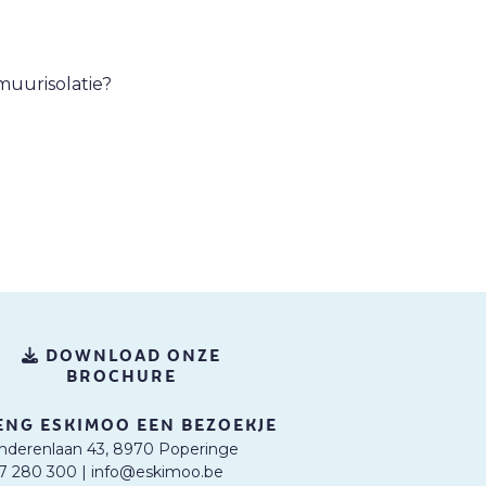
muurisolatie?
DOWNLOAD ONZE
BROCHURE
ENG ESKIMOO EEN BEZOEKJE
nderenlaan 43, 8970 Poperinge
57 280 300
|
info@eskimoo.be