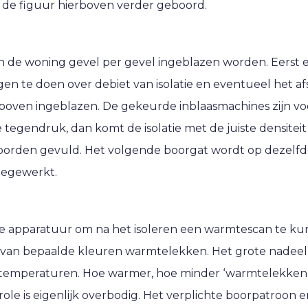
 de figuur hierboven verder geboord.
 de woning gevel per gevel ingeblazen worden. Eerst e
 te doen over debiet van isolatie en eventueel het afs
boven ingeblazen. De gekeurde inblaasmachines zijn vo
tegendruk, dan komt de isolatie met de juiste densiteit
e woorden gevuld. Het volgende boorgat wordt op dezelf
oegewerkt.
ge apparatuur om na het isoleren een warmtescan te ku
an bepaalde kleuren warmtelekken. Het grote nadeel aa
estemperaturen. Hoe warmer, hoe minder ‘warmtelekken’
e is eigenlijk overbodig. Het verplichte boorpatroon