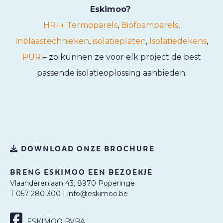
Eskimoo?
HR++ Termoparels
,
Biofoamparels
,
Inblaastechnieken
,
isolatieplaten
,
Isolatiedekens
,
PUR
– zo kunnen ze voor elk project de best
passende isolatieoplossing aanbieden.
DOWNLOAD ONZE BROCHURE
BRENG ESKIMOO EEN BEZOEKJE
Vlaanderenlaan 43, 8970 Poperinge
T 057 280 300
|
info@eskimoo.be
ESKIMOO BVBA