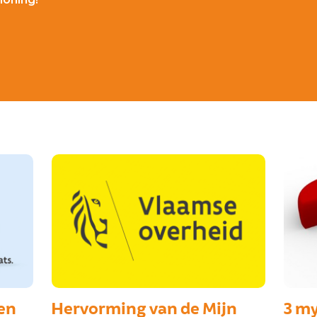
en
Hervorming van de Mijn
3 my