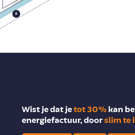
8
Wist je dat je
tot 30%
kan be
energiefactuur, door
slim te 