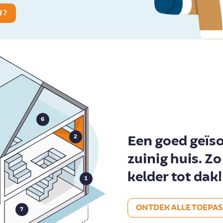
N?
6
Een goed geïso
2
zuinig huis. Zo
kelder tot dak!
1
ONTDEK ALLE TOEPA
7