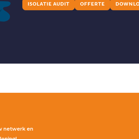
ISOLATIE AUDIT
OFFERTE
DOWNLO
D
w netwerk en
loning!