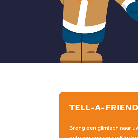
TELL-A-FRIEN
Breng een glimlach naar u
ontvang een smakelijke be