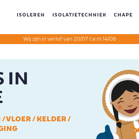
ISOLEREN
ISOLATIETECHNIEK
CHAPE
Wij zijn in verlof van 20/07 t.e.m 14/08
 IN
E
/ VLOER / KELDER /
GING